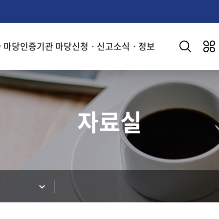
 마당
인증기관 마당
신청ㆍ신고
소식ㆍ정보
키워드 검색
전체메뉴
자료실